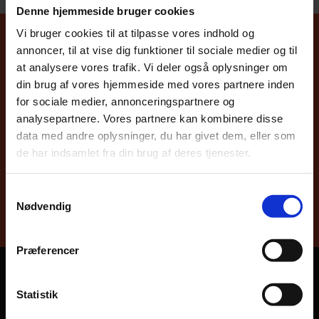
Denne hjemmeside bruger cookies
Vi bruger cookies til at tilpasse vores indhold og
annoncer, til at vise dig funktioner til sociale medier og til
Tag kontakt
at analysere vores trafik. Vi deler også oplysninger om
din brug af vores hjemmeside med vores partnere inden
allerede i dag
for sociale medier, annonceringspartnere og
analysepartnere. Vores partnere kan kombinere disse
data med andre oplysninger, du har givet dem, eller som
Vi finder den træemballage, der passer
de har indsamlet fra din brug af deres tjenester.
Ring på 3131 8200
Samtykkevalg
Nødvendig
Præferencer
Statistik
SITEMAP