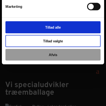
Marketing
salg@koppenbjerg.dk
Tillad alle
Tillad valgte
Afvis
INFORMATION
Vi specialudvikler
træemballage