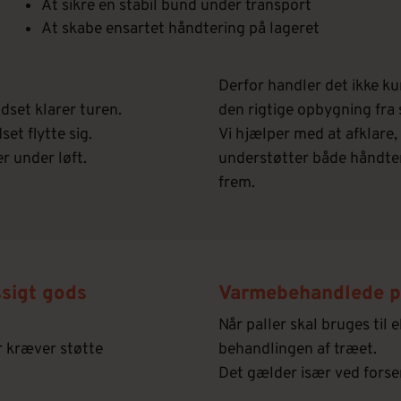
At sikre en stabil bund under transport
At skabe ensartet håndtering på lageret
Derfor handler det ikke k
dset klarer turen.
den rigtige opbygning fra 
set flytte sig.
Vi hjælper med at afklare,
r under løft.
understøtter både håndteri
frem.
ssigt gods
Varmebehandlede pal
Når paller skal bruges til 
r kræver støtte
behandlingen af træet.
Det gælder især ved forse