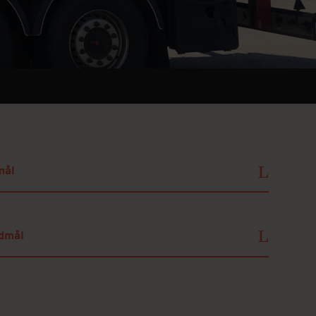
mål
rdmål