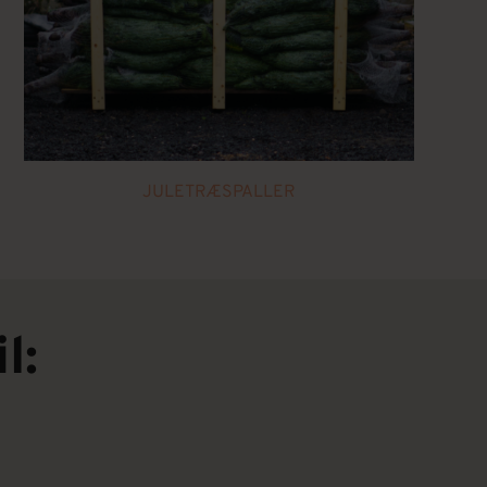
JULETRÆSPALLER
l: