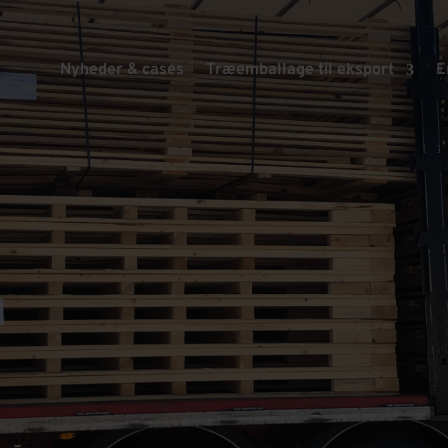
Nyheder & cases
Træemballage til eksport
E