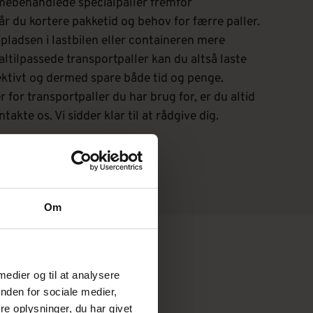
mebehandlede specialpaller fremfor
år du kortere pakketid og behov for færre paller.
pladsen i lastbilen eller containeren mere
ltilpassede transportpaller kan du altså laste
ektivt og dermed spare både tid og penge.
 for transportpaller du har brug for, er du altid
akte os. Vi sidder klar til at rådgive dig.
Om
 medier og til at analysere
itet,
nden for sociale medier,
e oplysninger, du har givet