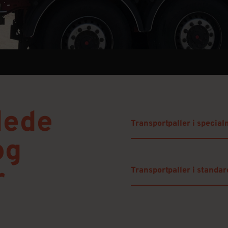
lede
Transportpaller i special
og
r
Transportpaller i standa