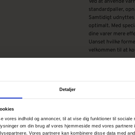
Ved at anvende var
standardpaller, opn
Samtidigt udnyttes 
optimalt. Med specia
dine varer mere eff
Uanset hvilke former
velkommen til at kont
Detaljer
ookies
PALLETYPER
se vores indhold og annoncer, til at vise dig funktioner til sociale
sportpaller i høj kval
oplysninger om din brug af vores hjemmeside med vores partnere i
ysepartnere. Vores partnere kan kombinere disse data med andr