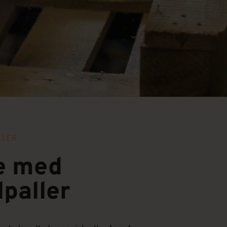
LLER
e med
lpaller