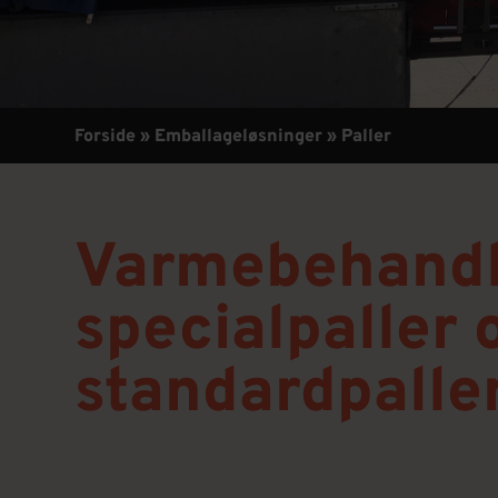
Forside
»
Emballageløsninger
»
Paller
Varme­behand
specialpaller 
standard­palle